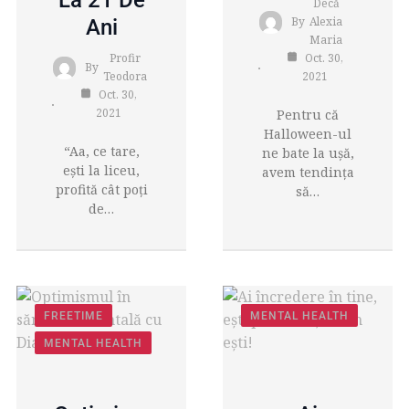
Decă
By
Alexia
Ani
Maria
Profir
Oct. 30,
By
Teodora
2021
Oct. 30,
2021
Pentru că
Halloween-ul
“Aa, ce tare,
ne bate la ușă,
ești la liceu,
avem tendința
profită cât poți
să…
de…
FREETIME
MENTAL HEALTH
MENTAL HEALTH