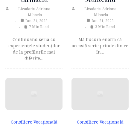
Livadariu Adriana-
Livadariu Adriana-
Mihaela
Mihaela
Ian. 21, 2023
Ian. 21, 2023
7 Min Read
3 Min Read
Continuând seria cu
Mă bucură enorm că
experiențele studenților
această serie prinde din ce
de la profilurile mai
în…
diferite…
Consiliere Vocațională
Consiliere Vocațională