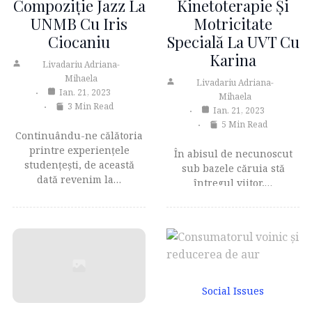
Compoziţie Jazz La
Kinetoterapie Și
UNMB Cu Iris
Motricitate
Ciocaniu
Specială La UVT Cu
Karina
Livadariu Adriana-
Mihaela
Livadariu Adriana-
Ian. 21, 2023
Mihaela
3 Min Read
Ian. 21, 2023
5 Min Read
Continuându-ne călătoria
printre experiențele
În abisul de necunoscut
studenţeşti, de această
sub bazele căruia stă
dată revenim la…
întregul viitor,…
Social Issues