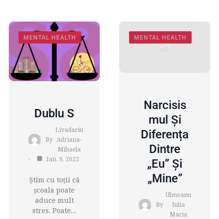
MENTAL HEALTH
MENTAL HEALTH
Narcisis
Dublu S
Mul Și
Livadariu
Diferența
By
Adriana-
Dintre
Mihaela
Ian. 9, 2022
„Eu” Și
„Mine”
Știm cu toţii că
şcoala poate
Ulmeanu
aduce mult
By
Iulia
stres. Poate…
Maria