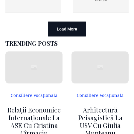
Load More
TRENDING POSTS
Consiliere Vocațională
Consiliere Vocațională
Relații Economice
Arhitectură
Internaționale La
Peisagistică La
ASE Cu Cristina
USV Cu Giulia
Cîrmaciu
Munteanu