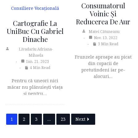
Consumatorul
Consiliere Vocațională
Voinic Și
Reducerea De Aur
Cartografie La
UniBuc Cu Gabriel
Matei Cătuneanu
Dinache
Nov. 13, 2022
3 Min Read
Livadariu Adriana-
Mihaela
Frunzele aproape au picat
Ian. 21, 2023
din copacii de
4 Min Read
pretutindeni iar pe-
alocuri…
Pentru că uneori nici
măcar nu plănuieşti viaţa
şi pentru…
1
2
3
…
23
Next