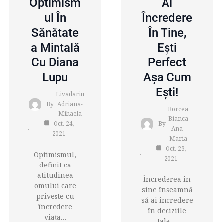
Optimism
Ai
Ul În
Încredere
Sănătate
În Tine,
A Mintală
Ești
Cu Diana
Perfect
Lupu
Așa Cum
Ești!
Livadariu
By
Adriana-
Borcea
Mihaela
Bianca
Oct. 24,
By
Ana-
2021
Maria
Oct. 23,
Optimismul,
2021
definit ca
atitudinea
Încrederea în
omului care
sine înseamnă
priveşte cu
să ai încredere
încredere
în deciziile
viaţa…
tale,…