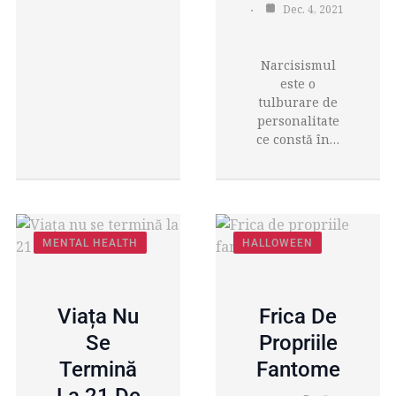
Dec. 4, 2021
Narcisismul
este o
tulburare de
personalitate
ce constă în…
MENTAL HEALTH
HALLOWEEN
MENTAL HEALTH
Viața Nu
Frica De
Se
Propriile
Termină
Fantome
La 21 De