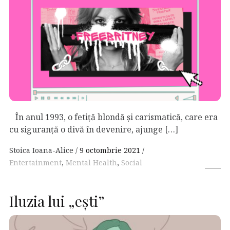
În anul 1993, o fetiță blondă și carismatică, care era
cu siguranță o divă în devenire, ajunge […]
Stoica Ioana-Alice
9 octombrie 2021
Entertainment
,
Mental Health
,
Social
Iluzia lui „ești”