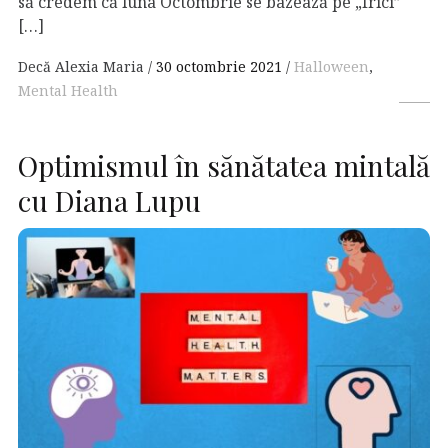
să credem că luna Octombrie se bazează pe „frici”
[…]
Decă Alexia Maria
30 octombrie 2021
Halloween
,
Mental Health
Optimismul în sănătatea mintală
cu Diana Lupu