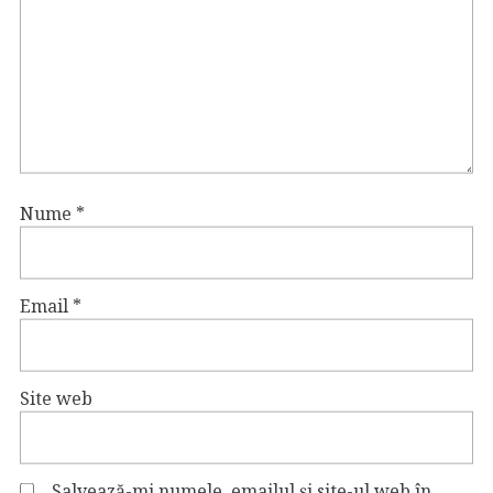
Nume
*
Email
*
Site web
Salvează-mi numele, emailul și site-ul web în