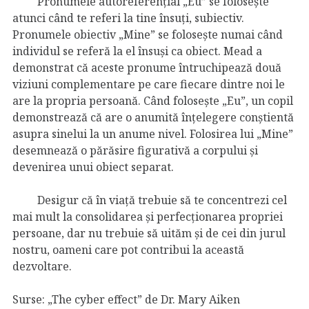
Pronumele autoreferențial „Eu” se folosește
atunci când te referi la tine însuți, subiectiv.
Pronumele obiectiv „Mine” se folosește numai când
individul se referă la el însuși ca obiect. Mead a
demonstrat că aceste pronume întruchipează două
viziuni complementare pe care fiecare dintre noi le
are la propria persoană. Când folosește „Eu”, un copil
demonstrează că are o anumită înțelegere conștientă
asupra sinelui la un anume nivel. Folosirea lui „Mine”
desemnează o părăsire figurativă a corpului și
devenirea unui obiect separat.
Desigur că în viață trebuie să te concentrezi cel
mai mult la consolidarea și perfecționarea propriei
persoane, dar nu trebuie să uităm și de cei din jurul
nostru, oameni care pot contribui la această
dezvoltare.
Surse: „The cyber effect” de Dr. Mary Aiken