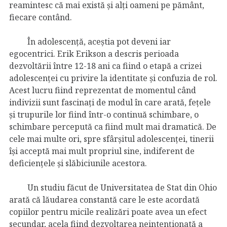
reamintesc că mai există și alți oameni pe pământ,
fiecare contând.
În adolescență, aceștia pot deveni iar
egocentrici. Erik Erikson a descris perioada
dezvoltării între 12-18 ani ca fiind o etapă a crizei
adolescenței cu privire la identitate și confuzia de rol.
Acest lucru fiind reprezentat de momentul când
indivizii sunt fascinați de modul în care arată, fețele
și trupurile lor fiind într-o continuă schimbare, o
schimbare percepută ca fiind mult mai dramatică. De
cele mai multe ori, spre sfârșitul adolescenței, tinerii
își acceptă mai mult propriul sine, indiferent de
deficiențele și slăbiciunile acestora.
Un studiu făcut de Universitatea de Stat din Ohio
arată că lăudarea constantă care le este acordată
copiilor pentru micile realizări poate avea un efect
secundar, acela fiind dezvoltarea neintenționată a