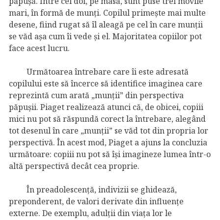
păpușă. Între cei doi, pe masă, sunt puse trei movile
mari, în formă de munți. Copilul primește mai multe
desene, fiind rugat să îl aleagă pe cel în care munții
se văd așa cum îi vede și el. Majoritatea copiilor pot
face acest lucru.
Următoarea întrebare care îi este adresată
copilului este să încerce să identifice imaginea care
reprezintă cum arată „munții” din perspectiva
păpușii. Piaget realizează atunci că, de obicei, copiii
mici nu pot să răspundă corect la întrebare, alegând
tot desenul în care „munții” se văd tot din propria lor
perspectivă. În acest mod, Piaget a ajuns la concluzia
următoare: copiii nu pot să își imagineze lumea într-o
altă perspectivă decât cea proprie.
În preadolescență, indivizii se ghidează,
preponderent, de valori derivate din influențe
externe. De exemplu, adulții din viața lor le