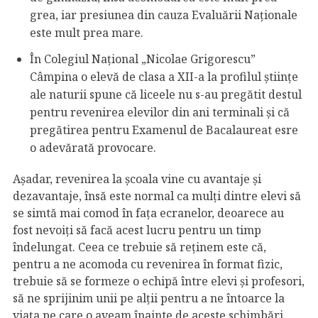
grea, iar presiunea din cauza Evaluării Naționale
este mult prea mare.
În Colegiul Național „Nicolae Grigorescu”
Câmpina o elevă de clasa a XII-a la profilul științe
ale naturii spune că liceele nu s-au pregătit destul
pentru revenirea elevilor din ani terminali și că
pregătirea pentru Examenul de Bacalaureat esre
o adevărată provocare.
Așadar, revenirea la școala vine cu avantaje și
dezavantaje, însă este normal ca mulți dintre elevi să
se simtă mai comod în fața ecranelor, deoarece au
fost nevoiți să facă acest lucru pentru un timp
îndelungat. Ceea ce trebuie să reținem este că,
pentru a ne acomoda cu revenirea în format fizic,
trebuie să se formeze o echipă între elevi și profesori,
să ne sprijinim unii pe alții pentru a ne întoarce la
viața pe care o aveam înainte de aceste schimbări.