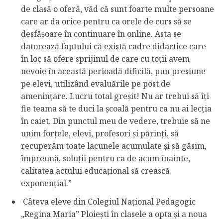
de clasă o oferă, văd că sunt foarte multe persoane
care ar da orice pentru ca orele de curs să se
desfășoare în continuare în online. Asta se
datorează faptului că există cadre didactice care
în loc să ofere sprijinul de care cu toții avem
nevoie în această perioadă dificilă, pun presiune
pe elevi, utilizând evaluările pe post de
amenințare. Lucru total greșit! Nu ar trebui să îți
fie teama să te duci la școală pentru ca nu ai lecția
în caiet. Din punctul meu de vedere, trebuie să ne
unim forțele, elevi, profesori și părinți, să
recuperăm toate lacunele acumulate și să găsim,
împreună, soluții pentru ca de acum înainte,
calitatea actului educațional să crească
exponențial.”
Câteva eleve din Colegiul Național Pedagogic
„Regina Maria” Ploiești în clasele a opta și a noua