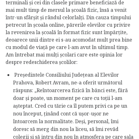
terminali și cei din clasele primare beneficiază de
mai mult timp de mersul la școală fizic, însă a venit
într-un sfârșit și rândul celorlalți. Din cauza timpului
petrecut în școala online, părerile elevilor cu privire
la revenirea la școală în format fizic sunt împărțite,
deoarece unii dintre ei s-au acomodat mult prea bine
cu modul de viață pe care l-am avut în ultimul timp.
Am întrebat mai mulți școlari care este opinia lor
despre redeschiderea școlilor:
Președintele Consiliului Județean al Elevilor
Prahova, Robert Avram, ne-a oferit următorul
răspuns: „Reîntoarcerea fizică în bănci este, fără
doar și poate, un moment pe care cu toții l-am
așteptat. Cred cu tărie ca îl putem privi ca pe un
nou început, ținând cont că ușor-ușor ne
întoarcem la normalitate. Deși, personal, îmi
doresc să merg din nou la liceu, să îmi revăd
colegii și să intru din nou în atmosfera pe care sala