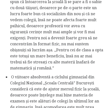
spun că întoarcerea la școală li se pare a fi o sabie
cu două tăișuri, deoarece pe de-o parte este un
lucru foarte bun că socializăm din nou și că ne
vedem colegii, însă ne poate afecta foarte mult
psihicul, deoarece profesorii vor avea cu
siguranță cerințe mult mai ample și vor fi mai
exigenți. Pentru noi a devenit foarte greu să ne
concentrăm în format fizic, nu mai suntem
obișnuiți să lucrăm așa. ,,Pentru cei de clasa a opta
este totuși un mare beneficiu, însă nu ar mai
trebui să fie stresați cu alte materii înafară de
matematică și română.”
O viitoare absolventă a ciclului gimnazial din
Colegiul Național „Școala Centrală” București
consideră că este de ajutor mersul fizic la școală,
deoarece poate înțelege mai bine materia de
examen și este alături de colegi în ultimul lor an
de gimnaziu, însă acomodarea este mult prea