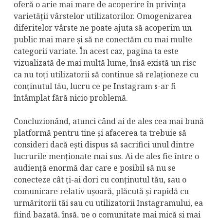
oferă o arie mai mare de acoperire în privința
varietății vârstelor utilizatorilor. Omogenizarea
diferitelor vârste ne poate ajuta să acoperim un
public mai mare și să ne conectăm cu mai multe
categorii variate. În acest caz, pagina ta este
vizualizată de mai multă lume, însă există un risc
ca nu toți utilizatorii să continue să relaționeze cu
conținutul tău, lucru ce pe Instagram s-ar fi
întâmplat fără nicio problemă.
Concluzionând, atunci când ai de ales cea mai bună
platformă pentru tine și afacerea ta trebuie să
consideri dacă ești dispus să sacrifici unul dintre
lucrurile menționate mai sus. Ai de ales fie între o
audiență enormă dar care e posibil să nu se
conecteze cât ți-ai dori cu conținutul tău, sau o
comunicare relativ ușoară, plăcută și rapidă cu
urmăritorii tăi sau cu utilizatorii Instagramului, ea
fiind bazată, însă, pe o comunitate mai mică și mai