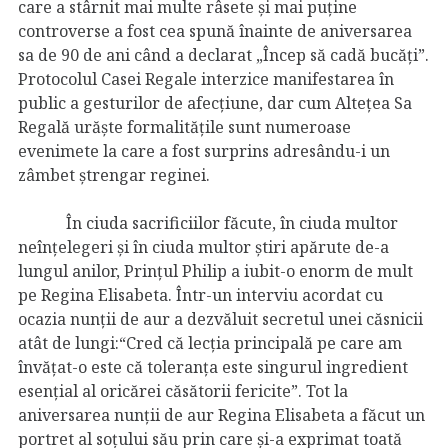
care a stârnit mai multe râsete și mai puține
controverse a fost cea spună înainte de aniversarea
sa de 90 de ani când a declarat „Încep să cadă bucăţi”.
Protocolul Casei Regale interzice manifestarea în
public a gesturilor de afecțiune, dar cum Altețea Sa
Regală urăște formalitățile sunt numeroase
evenimete la care a fost surprins adresându-i un
zâmbet ștrengar reginei.
În ciuda sacrificiilor făcute, în ciuda multor
neînțelegeri și în ciuda multor știri apărute de-a
lungul anilor, Prințul Philip a iubit-o enorm de mult
pe Regina Elisabeta. Într-un interviu acordat cu
ocazia nunții de aur a dezvăluit secretul unei căsnicii
atât de lungi:“Cred că lecția principală pe care am
învățat-o este că toleranța este singurul ingredient
esențial al oricărei căsătorii fericite”. Tot la
aniversarea nunții de aur Regina Elisabeta a făcut un
portret al soțului său prin care și-a exprimat toată