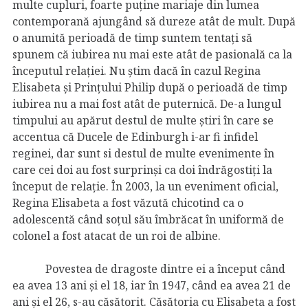
multe cupluri, foarte puține mariaje din lumea
contemporană ajungând să dureze atât de mult. După
o anumită perioadă de timp suntem tentați să
spunem că iubirea nu mai este atât de pasională ca la
începutul relației. Nu știm dacă în cazul Regina
Elisabeta și Prințului Philip după o perioadă de timp
iubirea nu a mai fost atât de puternică. De-a lungul
timpului au apărut destul de multe știri în care se
accentua că Ducele de Edinburgh i-ar fi infidel
reginei, dar sunt si destul de multe evenimente în
care cei doi au fost surprinși ca doi îndrăgostiți la
început de relație. În 2003, la un eveniment oficial,
Regina Elisabeta a fost văzută chicotind ca o
adolescentă când soțul său îmbrăcat în uniformă de
colonel a fost atacat de un roi de albine.
Povestea de dragoste dintre ei a început când
ea avea 13 ani și el 18, iar în 1947, când ea avea 21 de
ani și el 26, s-au căsătorit. Căsătoria cu Elisabeta a fost