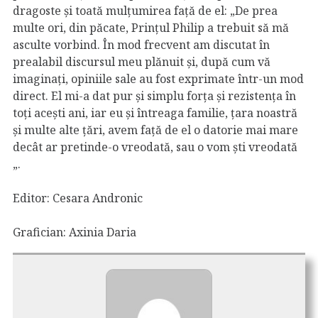
dragoste și toată mulțumirea față de el: „De prea
multe ori, din păcate, Prințul Philip a trebuit să mă
asculte vorbind. În mod frecvent am discutat în
prealabil discursul meu plănuit și, după cum vă
imaginați, opiniile sale au fost exprimate într-un mod
direct. El mi-a dat pur și simplu forța și rezistența în
toți acești ani, iar eu și întreaga familie, țara noastră
și multe alte țări, avem față de el o datorie mai mare
decât ar pretinde-o vreodată, sau o vom ști vreodată
„.
Editor: Cesara Andronic
Grafician: Axinia Daria