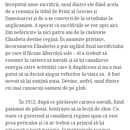
începutul unor sacrificii, unul dintre ele fiind acela
de a renunța la titlul de Prinț al Greciei și
Danemarcei și de a se converti de la ortodoxie la
anglicanism. A sperat că sacrificiile se vor opri aici.
Din nefericire la nici patru ani de la căsătorie
Elisabeta devine regină. În anumite privințe,
încoronarea Elisabetei a pus sigiliul final sacrificiului
pe care îl făcuse libertății sale – el a trebuit să
renunțe la cariera sa navală și să își canalizeze
energia către activități care îi displăceau și nu a mai
putut să ia decizii singur referitor la viața sa. A fost
nevoit să își susțină soția. Devine, astfel, unul dintre
cei mai cunoscuți oameni de pe glob.
În 1952, după ce părăsește cariera navală, fiind
pasionat de pilotat, hotărăște să ia lecții de zbor. Cu
toate că guvernul și consilierii reginei spun că este
prea periculos și că ar trebui ca prințul să își
găsească o nouă pasiune, la insistențele reginei