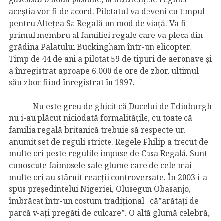
aceștia vor fi de acord. Pilotatul va deveni cu timpul
pentru Altețea Sa Regală un mod de viață. Va fi
primul membru al familiei regale care va pleca din
grădina Palatului Buckingham într-un elicopter.
Timp de 44 de ani a pilotat 59 de tipuri de aeronave și
a înregistrat aproape 6.000 de ore de zbor, ultimul
său zbor fiind înregistrat în 1997.
Nu este greu de ghicit că Ducelui de Edinburgh
nu i-au plăcut niciodată formalitățile, cu toate că
familia regală britanică trebuie să respecte un
anumit set de reguli stricte. Regele Philip a trecut de
multe ori peste regulile impuse de Casa Regală. Sunt
cunoscute faimosele sale glume care de cele mai
multe ori au stârnit reacții controversate. În 2003 i-a
spus preşedintelui Nigeriei, Olusegun Obasanjo,
îmbrăcat într-un costum tradiţional , că”arătaţi de
parcă v-aţi pregăti de culcare”. O altă glumă celebră,