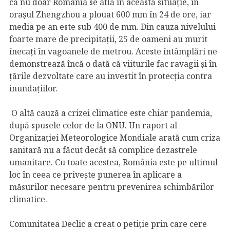
că nu doar România se află în această situație, în
orașul Zhengzhou a plouat 600 mm în 24 de ore, iar
media pe an este sub 400 de mm. Din cauza nivelului
foarte mare de precipitații, 25 de oameni au murit
înecați în vagoanele de metrou. Aceste întâmplări ne
demonstrează încă o dată că viiturile fac ravagii și în
țările dezvoltate care au investit în protecția contra
inundațiilor.
O altă cauză a crizei climatice este chiar pandemia,
după spusele celor de la ONU. Un raport al
Organizației Meteorologice Mondiale arată cum criza
sanitară nu a făcut decât să complice dezastrele
umanitare. Cu toate acestea, România este pe ultimul
loc în ceea ce privește punerea în aplicare a
măsurilor necesare pentru prevenirea schimbărilor
climatice.
Comunitatea Declic a creat o petiție prin care cere