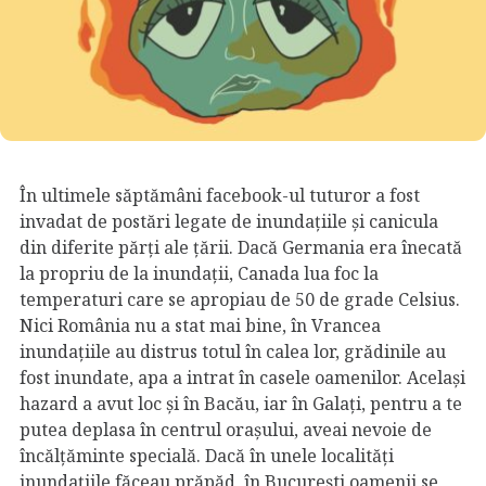
În ultimele săptămâni facebook-ul tuturor a fost
invadat de postări legate de inundațiile și canicula
din diferite părți ale țării. Dacă Germania era înecată
la propriu de la inundații, Canada lua foc la
temperaturi care se apropiau de 50 de grade Celsius.
Nici România nu a stat mai bine, în Vrancea
inundațiile au distrus totul în calea lor, grădinile au
fost inundate, apa a intrat în casele oamenilor. Același
hazard a avut loc și în Bacău, iar în Galați, pentru a te
putea deplasa în centrul orașului, aveai nevoie de
încălțăminte specială. Dacă în unele localități
inundațiile făceau prăpăd, în București oamenii se