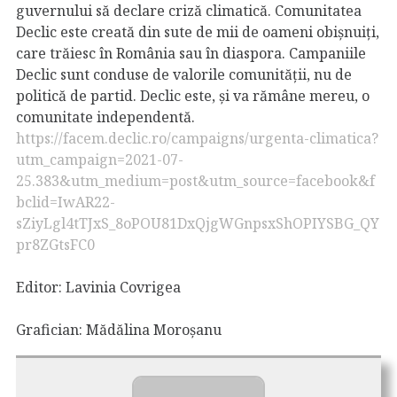
guvernului să declare criză climatică. Comunitatea
Declic este creată din sute de mii de oameni obișnuiți,
care trăiesc în România sau în diaspora. Campaniile
Declic sunt conduse de valorile comunității, nu de
politică de partid. Declic este, și va rămâne mereu, o
comunitate independentă.
https://facem.declic.ro/campaigns/urgenta-climatica?
utm_campaign=2021-07-
25.383&utm_medium=post&utm_source=facebook&f
bclid=IwAR22-
sZiyLgl4tTJxS_8oPOU81DxQjgWGnpsxShOPIYSBG_QY
pr8ZGtsFC0
Editor: Lavinia Covrigea
Grafician: Mădălina Moroșanu